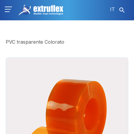
Salta
IT
al
contenuto
principale
PVC trasparente Colorato