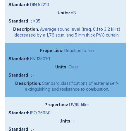
DIN 52210
dB
>35
Average sound level (freq. 0,1 to 3,2 kHz)
decreased by a 1,76 sq.m. and 5 mm thick PVC curtain.
Reaction to fire
EN 13501-1
Class
-
Standard classifications of material self-
extinguishing and resistance to combustion.
UV/IR filter
ISO 25980
-
-