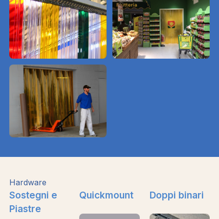
Hardware
Sostegni e
Quickmount
Doppi binari
Piastre