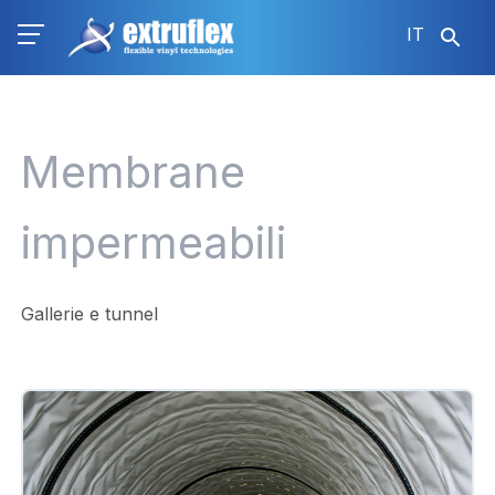
Salta
IT
al
contenuto
principale
Membrane
impermeabili
Gallerie e tunnel