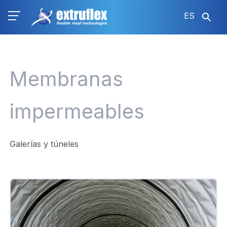
Pasar
ES
al
contenido
principal
Membranas
impermeables
Galerías y túneles