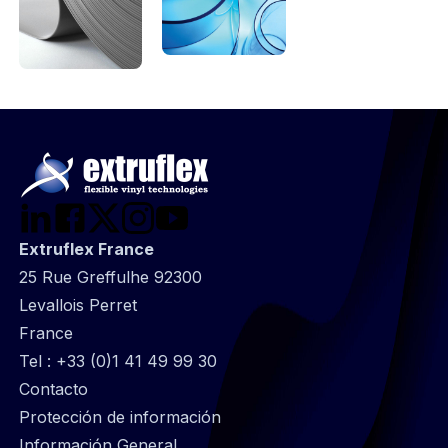
Extruflex France
25 Rue Greffulhe 92300
Levallois Perret
France
Tel :
+33 (0)1 41 49 99 30
@
Contacto
Footer
Protección de información
infos
Información General