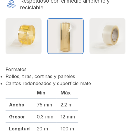
Respetuoso con el medio ambiente y
reciclable
Formatos
Rollos, tiras, cortinas y paneles
Cantos redondeados y superficie mate
Mín
Máx
Ancho
75 mm
2.2 m
Grosor
0.3 mm
12 mm
Longitud
20 m
100 m