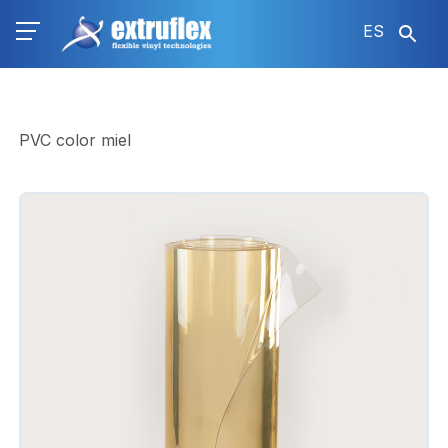
Pasar
ES
al
contenido
principal
PVC color miel