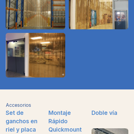
Accesorios
Set de
Montaje
Doble vía
ganchos en
Rápido
riel y placa
Quickmount