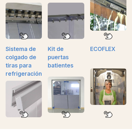
Sistema de
Kit de
ECOFLEX
colgado de
puertas
tiras para
batientes
refrigeración