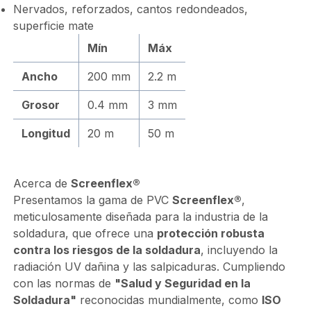
Nervados, reforzados, cantos redondeados,
superficie mate
Mín
Máx
Ancho
200 mm
2.2 m
Grosor
0.4 mm
3 mm
Longitud
20 m
50 m
Acerca de
Screenflex®
Presentamos la gama de PVC
Screenflex®
,
meticulosamente diseñada para la industria de la
soldadura, que ofrece una
protección robusta
contra los riesgos de la soldadura
, incluyendo la
radiación UV dañina y las salpicaduras. Cumpliendo
con las normas de
"Salud y Seguridad en la
Soldadura"
reconocidas mundialmente, como
ISO