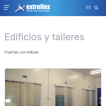
Pasar
ES
al
contenido
principal
Edificios y talleres
Puertas corredizas