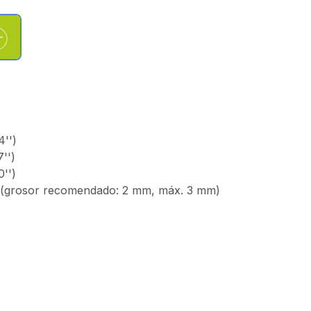
'')
'')
'')
x (grosor recomendado: 2 mm, máx. 3 mm)