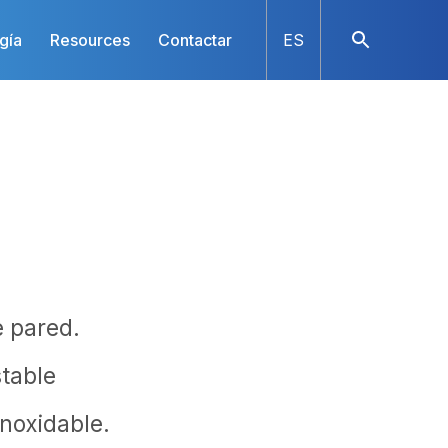
gía
Resources
Contactar
ES
e pared.
stable
noxidable.