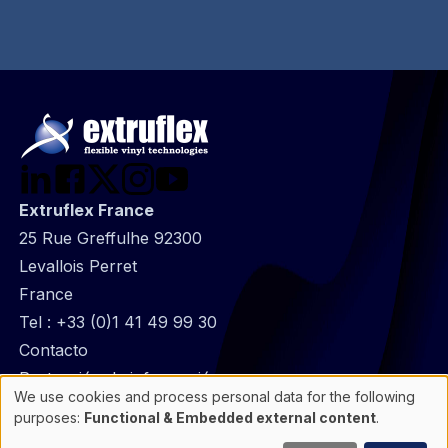
Extruflex France
25 Rue Greffulhe 92300
Levallois Perret
France
Tel :
+33 (0)1 41 49 99 30
@
Contacto
Footer
Protección de información
We use cookies and process personal data for the following
infos
Información General
Use
purposes:
Functional & Embedded external content
.
of
Cookie manager