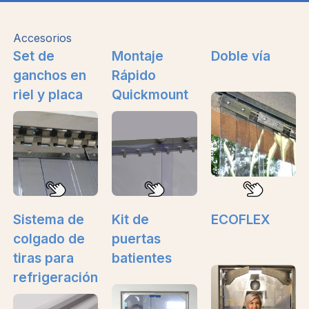
Accesorios
Set de
Montaje
Doble vía
ganchos en
Rápido
riel y placa
Quickmount
Sistema de
Kit de
ECOFLEX
colgado de
puertas
tiras para
batientes
refrigeración