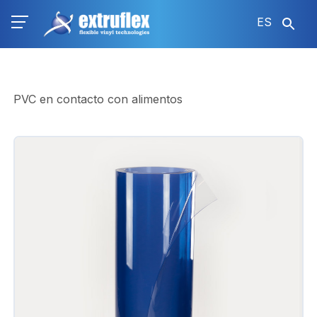
Pasar
ES
al
contenido
principal
PVC en contacto con alimentos