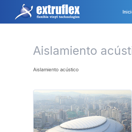
Pasar
al
Inic
contenido
principal
Aislamiento acúst
Aislamiento acústico