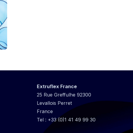
Extruflex France
25 Rue Greffulhe 92300
Levallois Perret
France
Tel :
+33 (0)1 41 49 99 30