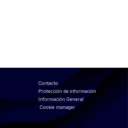
@
Contacto
Footer
Protección de información
infos
Información General
Cookie manager