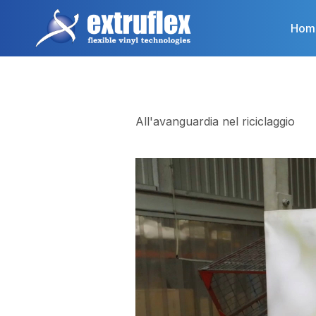
Salta
al
Hom
contenuto
principale
All'avanguardia nel riciclaggio