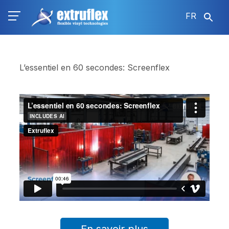
Aller
FR
au
contenu
principal
L’essentiel en 60 secondes: Screenflex