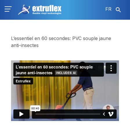
Aller
FR
au
contenu
principal
L’essentiel en 60 secondes: PVC souple jaune
anti-insectes