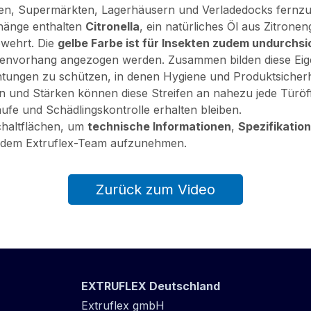
ben, Supermärkten, Lagerhäusern und Verladedocks fernzu
rhänge enthalten
Citronella
, ein natürliches Öl aus Zitronen
bwehrt. Die
gelbe Farbe ist für Insekten zudem undurchsi
ifenvorhang angezogen werden. Zusammen bilden diese Eige
ichtungen zu schützen, in denen Hygiene und Produktsicherh
ten und Stärken können diese Streifen an nahezu jede Tür
ufe und Schädlingskontrolle erhalten bleiben.
chaltflächen, um
technische Informationen
,
Spezifikatio
 dem Extruflex-Team aufzunehmen.
Zurück zum Video
EXTRUFLEX Deutschland
Extruflex gmbH