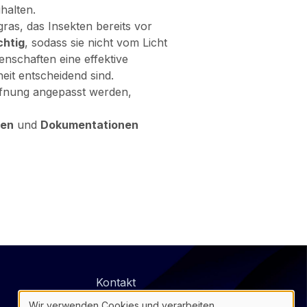
halten.
gras, das Insekten bereits vor
chtig
, sodass sie nicht vom Licht
nschaften eine effektive
eit entscheidend sind.
öffnung angepasst werden,
nen
und
Dokumentationen
@
Kontakt
Footer
Datenschutz
Wir verwenden Cookies und verarbeiten