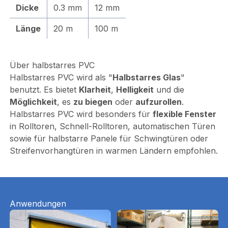
Dicke
0.3 mm
12 mm
Länge
20 m
100 m
Über halbstarres PVC
Halbstarres PVC wird als "
Halbstarres Glas
"
benutzt. Es bietet
Klarheit
,
Helligkeit
und die
Möglichkeit
, es
zu biegen
oder
aufzurollen
.
Halbstarres PVC wird besonders für
flexible Fenster
in Rolltoren, Schnell-Rolltoren, automatischen Türen
sowie für halbstarre Panele für Schwingtüren oder
Streifenvorhangtüren in warmen Ländern empfohlen.
Anwendungen