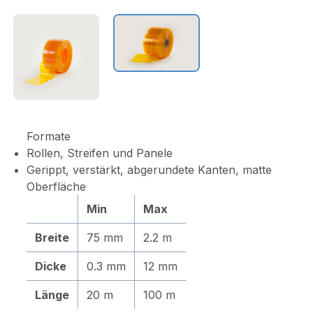
Formate
Rollen, Streifen und Panele
Gerippt, verstärkt, abgerundete Kanten, matte
Oberfläche
Min
Max
Breite
75 mm
2.2 m
Dicke
0.3 mm
12 mm
Länge
20 m
100 m