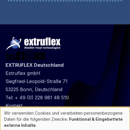
EXTRUFLEX Deutschland
Extruflex gmbH
Siegfried-Leopold-Straße 71
53225 Bonn, Deutschland
Tel:
+ 49 (0) 228 981 48 510
@
Kontakt
Wir verwenden Cookies und verarbeiten personenbezogene
Footer
Datenschutz
Verwendung
Daten für die folgenden Zwecke:
Funktional & Eingebettete
infos
Allgemeine Informationen
von
externe Inhalte
.
personenbezogenen