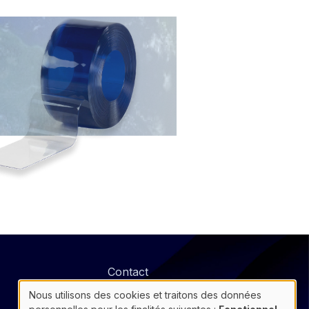
@
Contact
Footer
Protection des données
Nous utilisons des cookies et traitons des données
Use