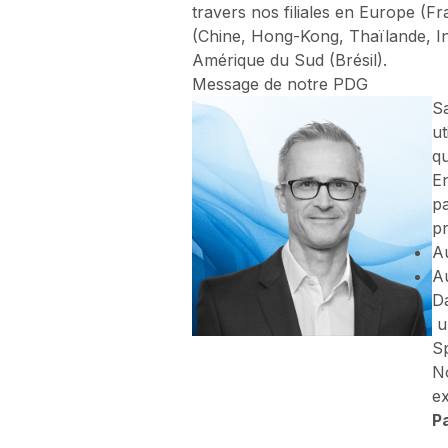
travers nos filiales en Europe (Fr
(Chine, Hong-Kong, Thaïlande, I
Amérique du Sud (Brésil).
Message de notre PDG
Sa
ut
qu
En
pa
p
Au
Au
Da
un
Sp
No
ex
P