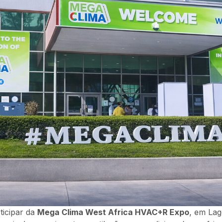
ticipar da
Mega Clima West Africa HVAC+R Expo
, em Lag