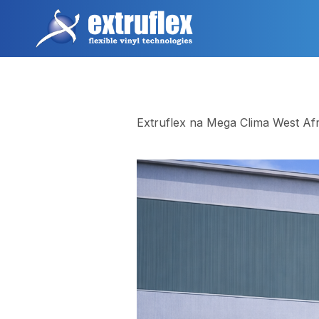
Pular
para
o
conteúdo
principal
Extruflex na Mega Clima West A