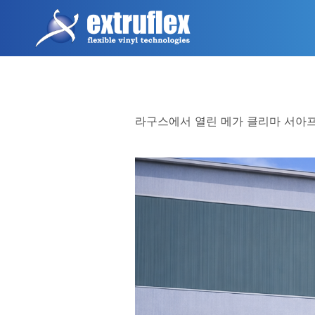
주
요
콘
텐
츠
로
건
라구스에서 열린 메가 클리마 서아프
너
뛰
기