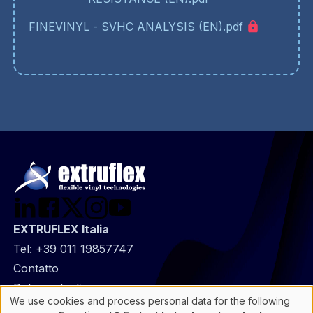
FINEVINYL - SVHC ANALYSIS (EN).pdf
EXTRUFLEX Italia
Tel:
+39 011 19857747
@
Contatto
Footer
Data protection
We use cookies and process personal data for the following
infos
General Information
Use