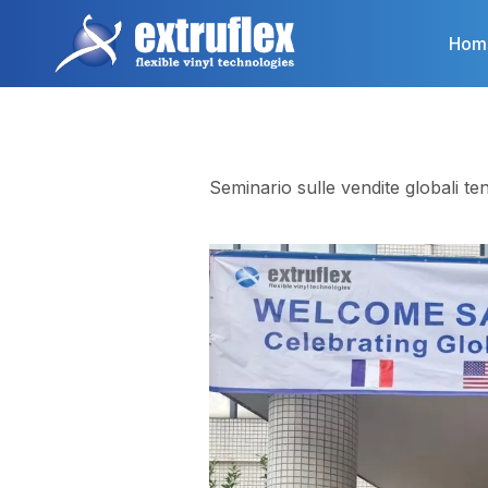
Salta
al
Hom
contenuto
principale
Seminario sulle vendite globali t