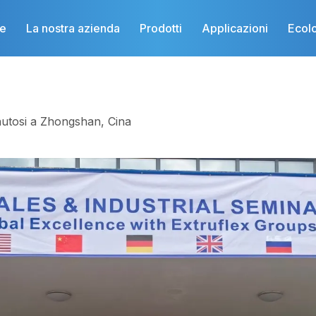
e
La nostra azienda
Prodotti
Applicazioni
Ecol
enutosi a Zhongshan, Cina