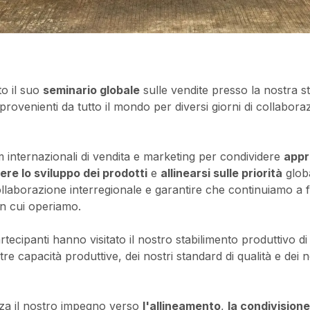
o il suo
seminario globale
sulle vendite presso la nostra s
rovenienti da tutto il mondo per diversi giorni di collabora
eam internazionali di vendita e marketing per condividere
appr
ere lo sviluppo dei prodotti
e
allinearsi sulle priorità
globa
ollaborazione interregionale e garantire che continuiamo a
 in cui operiamo.
 partecipanti hanno visitato il nostro stabilimento produttiv
re capacità produttive, dei nostri standard di qualità e dei n
orza il nostro impegno verso
l'allineamento
,
la condivision