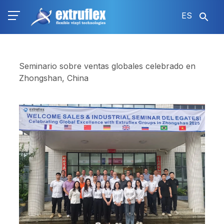
Pasar
ES
al
contenido
principal
Seminario sobre ventas globales celebrado en
Zhongshan, China