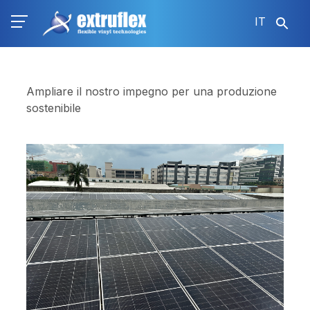
Salta
IT
al
contenuto
principale
Ampliare il nostro impegno per una produzione
sostenibile