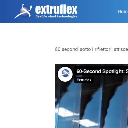
Salta
al
Hom
contenuto
principale
60 secondi sotto i riflettori: stris