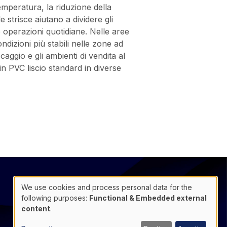
 temperatura, la riduzione della
 strisce aiutano a dividere gli
e operazioni quotidiane. Nelle aree
dizioni più stabili nelle zone ad
caggio e gli ambienti di vendita al
in PVC liscio standard in diverse
@
Contatto
We use cookies and process personal data for the
Use
following purposes:
Functional & Embedded external
Footer
Data protection
of
content
.
infos
General Information
personal
data