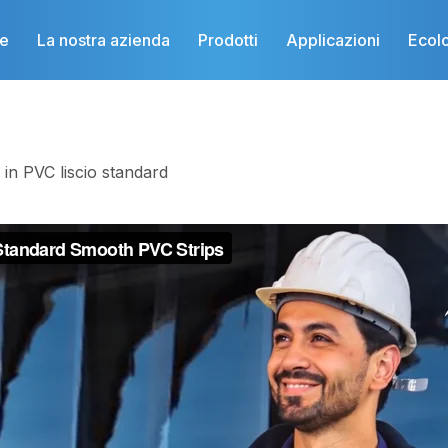
e
La nostra azienda
Prodotti
Applicazioni
Ecol
ce in PVC liscio standard