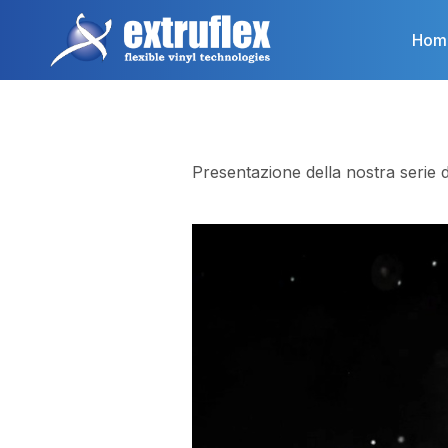
Salta
al
Hom
contenuto
principale
Presentazione della nostra serie d