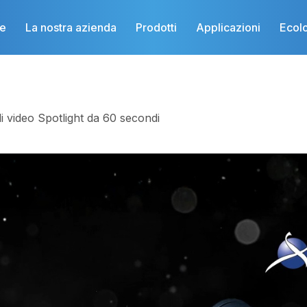
e
La nostra azienda
Prodotti
Applicazioni
Ecol
i video Spotlight da 60 secondi