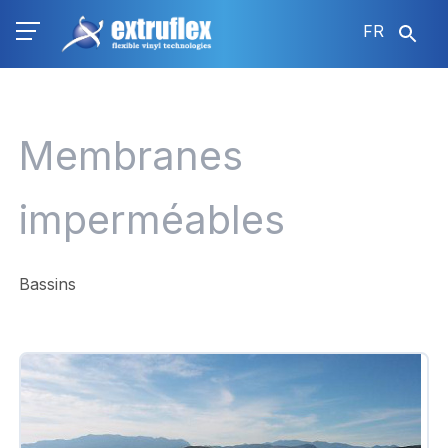
Aller
FR
au
contenu
principal
Membranes
imperméables
Bassins