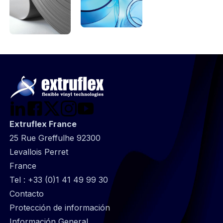
Extruflex France
25 Rue Greffulhe 92300
Levallois Perret
France
Tel :
+33 (0)1 41 49 99 30
@
Contacto
Footer
Protección de información
infos
Información General