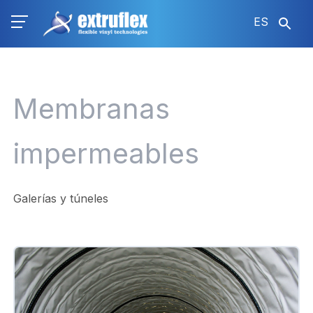
Pasar
ES
al
contenido
principal
Membranas
impermeables
Galerías y túneles