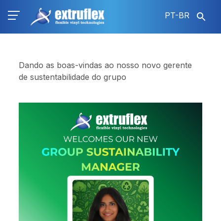
Pular
PT-BR
para
o
conteúdo
principal
Dando as boas-vindas ao nosso novo gerente
de sustentabilidade do grupo