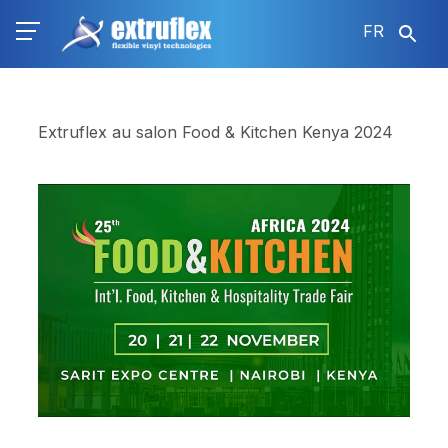
Aller
FR
au
contenu
principal
Extruflex au salon Food & Kitchen Kenya 2024