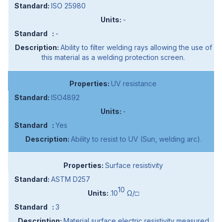
ISO 25980
-
-
Ability to filter welding rays allowing the use of
this material as a welding protection screen.
UV resistance
ISO4892
-
Yes
Ability to resist to UV (Sun, welding arc).
Surface resistivity
ASTM D257
10
.10
Ω/□
3
Material surface electric resistivity measured