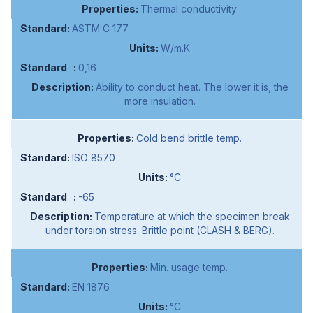
Thermal conductivity
ASTM C 177
W/m.K
0,16
Ability to conduct heat. The lower it is, the
more insulation.
Cold bend brittle temp.
ISO 8570
°C
-65
Temperature at which the specimen break
under torsion stress. Brittle point (CLASH & BERG).
Min. usage temp.
EN 1876
°C