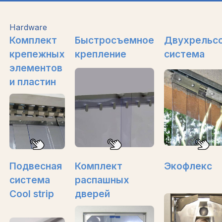
Hardware
Комплект
Быстросъемное
Двухрельс
крепежных
крепление
система
элементов
и пластин
Подвесная
Комплект
Экофлекс
система
распашных
Cool strip
дверей